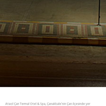
Ataol Çan Termal Otel & Spa, Çanakkale’nin Çan ilçesinde yer