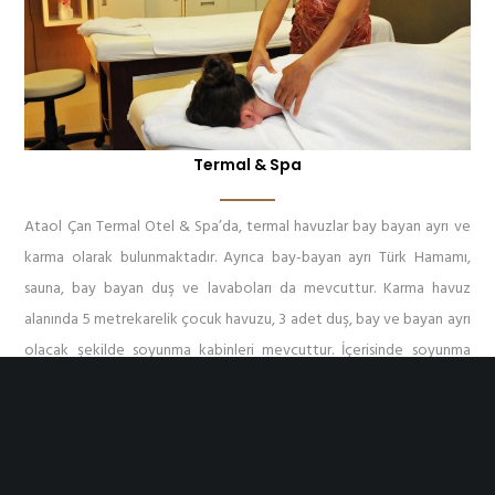
Termal & Spa
Ataol Çan Termal Otel & Spa’da, termal havuzlar bay bayan ayrı ve
karma olarak bulunmaktadır. Ayrıca bay-bayan ayrı Türk Hamamı,
sauna, bay bayan duş ve lavaboları da mevcuttur. Karma havuz
alanında 5 metrekarelik çocuk havuzu, 3 adet duş, bay ve bayan ayrı
olacak şekilde soyunma kabinleri mevcuttur. İçerisinde soyunma
dolabı, duş ve lavabosu bulunan aile banyolarımızda termal
suyumuzdan faydalanabileceğiniz çift kişilik küvetin dışında, klima,
müzik yayını, 2 adet dinlenme yatağı mevcuttur. Ayrıca aile
banyolarımızı kullanan misafirlerimize meyve tabağı, su ve maden